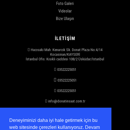
Foto Galeri
Videolar
Bize Ulaşın
İLETİŞİM
Hacısaki Mah. Kenarcık Sk. Donat Plaza No:4/14
Kocasinan/KAYSERİ
İstanbul Ofis: Kısıklı caddesi 108/2 Üsküdar/İstanbul
03522225051
03522225051
03522225051
info@donatinsaat.com.tr
Deneyiminizi daha iyi hale getirmek için bu
ÇALIŞMA SAATLERİ
web sitesinde çerezleri kullanıyoruz. Devam